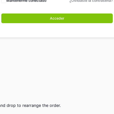
Mantenerme conectado
¿Olvidaste la contraseña?
Acceder
and drop to rearrange the order.