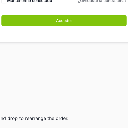
Mantenerme conectado
¿Olvidaste la contraseña?
Acceder
and drop to rearrange the order.