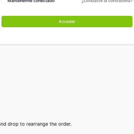
Mantenerme conectado
¿Olvidaste la contraseña?
Acceder
and drop to rearrange the order.