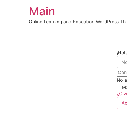
Main
Online Learning and Education WordPress T
¡Hol
No a
Ma
¿Olv
Ac