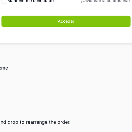
Mantenerme conectado
¿Olvidaste la contraseña?
Acceder
heme
and drop to rearrange the order.