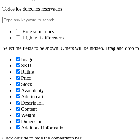
Todos los derechos reservados
Hide similarities
Highlight differences
Select the fields to be shown. Others will be hidden. Drag and drop to
Image
SKU
Rating
Price
Stock
Availability
Add to cart
Description
Content
Weight
Dimensions
Additional information
Click outside to hide the comparison bar